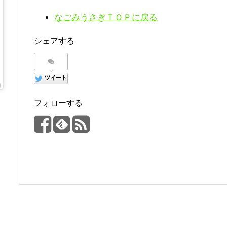
なごみうさぎＴＯＰに戻る
シェアする
2020年 1月月18日午後5時02分PST
ツイート
フォローする