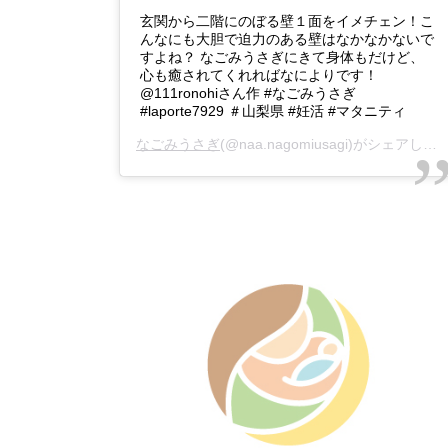
玄関から二階にのぼる壁１面をイメチェン！こ
んなにも大胆で迫力のある壁はなかなかないで
すよね？ なごみうさぎにきて身体もだけど、
心も癒されてくれればなによりです！
@111ronohiさん作 #なごみうさぎ
#laporte7929 ＃山梨県 #妊活 #マタニティ
なごみうさぎ
(@naa.nagomiusagi)がシェアした投稿 –