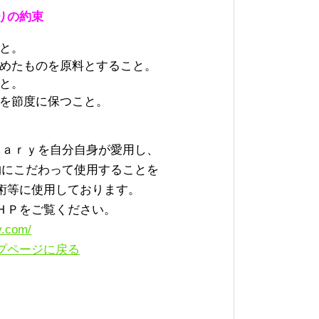
りの約束
と。
めたものを原料とすること。
と。
を節度に保つこと。
ｎａｒｙを自分自身が愛用し、
物にこだわって使用することを
術等に使用しております。
ＨＰをご覧ください。
y.com/
プページに戻る