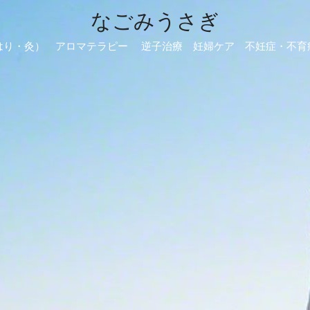
なごみうさぎ
はり・灸） アロマテラピー 逆子治療 妊婦ケア 不妊症・不育