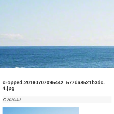
cropped-20160707095442_577da8521b3dc-
4.jpg
2020/4/3