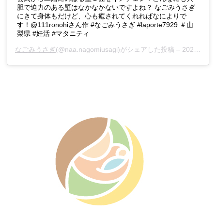
胆で迫力のある壁はなかなかないですよね？ なごみうさぎ
にきて身体もだけど、心も癒されてくれればなによりで
す！@111ronohiさん作 #なごみうさぎ #laporte7929 ＃山
梨県 #妊活 #マタニティ
なごみうさぎ
(@naa.nagomiusagi)がシェアした投稿 –
2020年 1月月18日午後5時02分PST