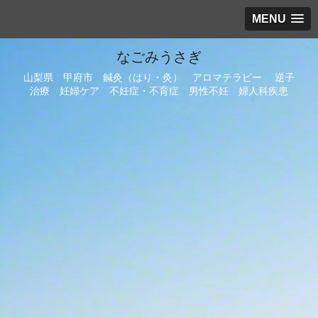
MENU
なごみうさぎ
山梨県 甲府市 鍼灸（はり・灸） アロマテラピー 逆子
治療 妊婦ケア 不妊症・不育症 男性不妊 婦人科疾患