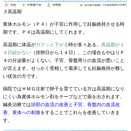
３高温期
黄体ホルモン（Ｐ４）が子宮に作用して妊娠維持させる時
期です。Ｐ４は高温期にしてくれます。
高温期に体温が
ガクッと下がる
時が多々ある。
高温期が１
４日続かない
（排卵日から１４日）。この場合もやはりＰ
４の分泌量がよくない。子宮、骨盤周りの血流が悪いこと
が言えます。せっかく受精して着床しても妊娠維持が難し
い状況の方です。
病院ではＨＭＧ注射で卵子を育てている方は高温期になり
にくい為黄体ホルモン剤をテープなどで薬を出されます。
鍼灸治療では
頭部の血流の改善と子宮、骨盤内の血流改
善、黄体への刺激
をすることでこれらを改善していきま
す。