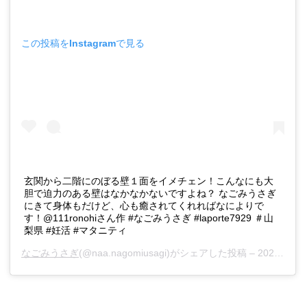
この投稿をInstagramで見る
玄関から二階にのぼる壁１面をイメチェン！こんなにも大
胆で迫力のある壁はなかなかないですよね？ なごみうさぎ
にきて身体もだけど、心も癒されてくれればなによりで
す！@111ronohiさん作 #なごみうさぎ #laporte7929 ＃山
梨県 #妊活 #マタニティ
なごみうさぎ
(@naa.nagomiusagi)がシェアした投稿 –
2020年 1月月18日午後5時02分PST