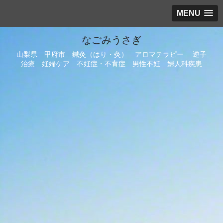
MENU
なごみうさぎ
山梨県 甲府市 鍼灸（はり・灸） アロマテラピー 逆子
治療 妊婦ケア 不妊症・不育症 男性不妊 婦人科疾患