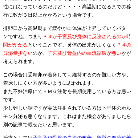
性にはなっているのだけど・・・・高温期になるまでの移
行に数が３日以上かかるという場合です。
排卵日から高温期まで緩やかに体温が上昇していくパター
ンですね。つまり
Ｐ４が子宮及び身体に反映されるのが時
間がかかる
ということです。黄体の出来がよくなく
Ｐ４の
分泌量少ない
のか、
子宮及び骨盤内の血流循環が悪い
かが
考えられます。
この場合は受精卵が着床しても維持するのが難しい方や、
着床しにくい方が多いように思われます。
また不妊治療にてＨＭＧ注射を長期使用している方は悪い
です。
少し難しい話ですが実は注射されている方は下垂体のホル
モン分泌も悪くなります。これはまた機会がありましたら
別の記事で載せたいと思います。
治療としては
子宮及び骨盤の血流の改善、卵巣の血流改善