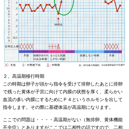
２、高温期移行時期
この時期は卵子が頭から指令を受けて排卵したあとに排卵
で残った黄体が子宮に向けて内膜の状態を厚く、柔らかい
血流の多い内膜にするためにＰ４というホルモンを出して
指令します。その際に基礎体温が高温期になります。
ここでの問題は・・・・高温期がない（無排卵、黄体機能
不全症）とありますがここでは二相性の話ですので、二相