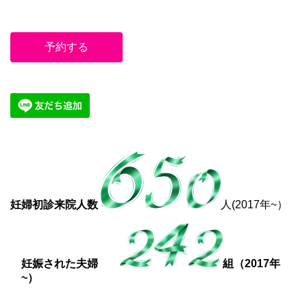
予約する
妊婦初診来院人数
人(2017年~）
妊娠された夫婦
組（2017年
~）