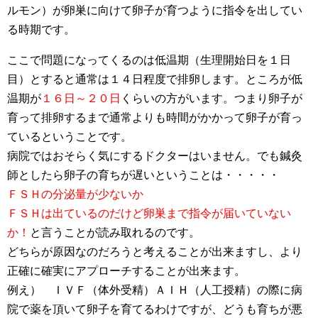
ルモン）が卵巣に向けて卵子が育つように指令を出してい
る時期です。
ここで問題になってくるのは低温期（生理開始日を１日
目）とすると通常は１４日程度で排卵します。ところが低
温期が
１６日～２０日
くらいの方がいます。つまり卵子が
育って排卵するまで通常よりも時間がかかって卵子が育っ
ているということです。
病院ではおそらく気にするドクターはいません。でも鍼灸
師としたら卵子の育ちが遅いということは・・・・・
ＦＳＨの分泌量が少ないか
ＦＳＨは出ているのだけど卵巣まで指令が届いていない
か！
と言うことが読み取れるのです。
どちらが原因なのだろうと考えることが出来ますし、より
正確に確実にアプローチすることが出来ます。
例え） ＩＶＦ（体外受精）ＡＩＨ（人工授精）の際に病
院で薬を頂いて卵子を育てるわけですが、どうも育ちが悪