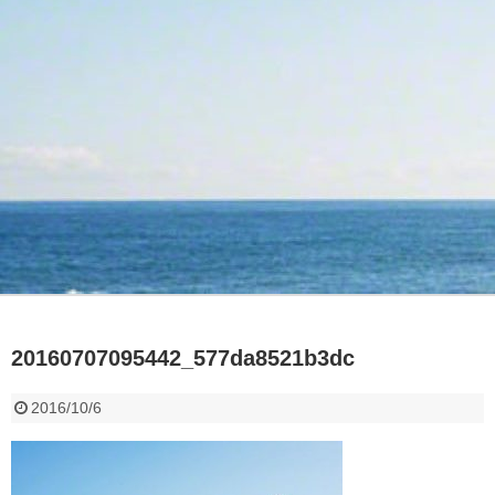
20160707095442_577da8521b3dc
2016/10/6