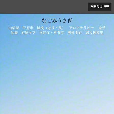
MENU
なごみうさぎ
山梨県 甲府市 鍼灸（はり・灸） アロマテラピー 逆子
治療 妊婦ケア 不妊症・不育症 男性不妊 婦人科疾患