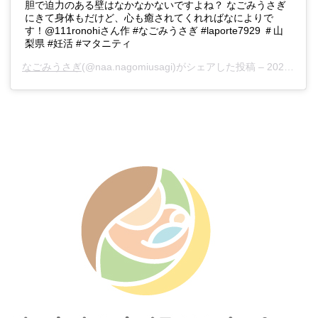
胆で迫力のある壁はなかなかないですよね？ なごみうさぎ
にきて身体もだけど、心も癒されてくれればなによりで
す！@111ronohiさん作 #なごみうさぎ #laporte7929 ＃山
梨県 #妊活 #マタニティ
なごみうさぎ
(@naa.nagomiusagi)がシェアした投稿 –
2020年 1月月18日午後5時02分PST