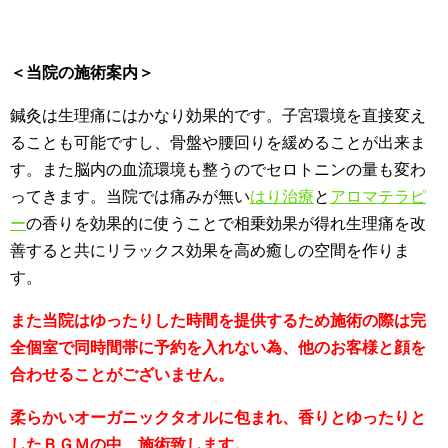
＜当院の施術案内＞
鍼灸は生理痛にはかなり効果的です。子宮環境を直接変え
ることも可能ですし、骨盤や腰回りを緩めることが出来ま
す。また脳内の血流環境も整うのでセロトニンの量も変わ
ってきます。当院では痛みが無い
はり治療
と
アロマテラピ
ー
の香りを効果的に使うことで相乗効果が得れ生理痛を改
善すると共にリラックス効果を高め癒しの空間を作りま
す。
また当院はゆったりした時間を提供するため施術の際は完
全個室で同時間帯に予約を入れない為、他のお客様と顔を
合わせることがございません。
柔らかいオーガニックタオルに包まれ、香りとゆったりと
したＢＧＭの中、施術致します。