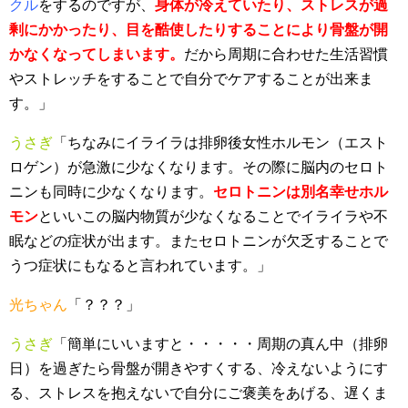
クル
をするのですが、
身体が冷えていたり、ストレスが過
剰にかかったり、目を酷使したりすることにより骨盤が開
かなくなってしまいます。
だから周期に合わせた生活習慣
やストレッチをすることで自分でケアすることが出来ま
す。」
うさぎ
「ちなみにイライラは排卵後女性ホルモン（エスト
ロゲン）が急激に少なくなります。その際に脳内のセロト
ニンも同時に少なくなります。
セロトニンは別名幸せホル
モン
といいこの脳内物質が少なくなることでイライラや不
眠などの症状が出ます。またセロトニンが欠乏することで
うつ症状にもなると言われています。」
光ちゃん
「？？？」
うさぎ
「簡単にいいますと・・・・・周期の真ん中（排卵
日）を過ぎたら骨盤が開きやすくする、冷えないようにす
る、ストレスを抱えないで自分にご褒美をあげる、遅くま