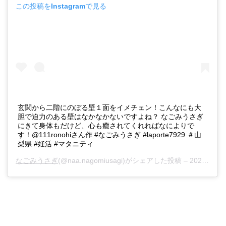
この投稿をInstagramで見る
玄関から二階にのぼる壁１面をイメチェン！こんなにも大
胆で迫力のある壁はなかなかないですよね？ なごみうさぎ
にきて身体もだけど、心も癒されてくれればなによりで
す！@111ronohiさん作 #なごみうさぎ #laporte7929 ＃山
梨県 #妊活 #マタニティ
なごみうさぎ
(@naa.nagomiusagi)がシェアした投稿 –
2020年 1月月18日午後5時02分PST