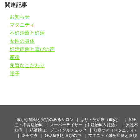
関連記事
お知らせ
マタニティ
不妊治療と妊活
女性の身体
妊活症例と喜びの声
産後
良質なこだわり
逆子
確かな知識と実績のあるサロン
はり・灸治療（鍼灸）
不妊
症・不育症治療
スーパーライザー（不妊治療＆妊活）
男性不
妊症
精液検査、ブライダルチェック
妊婦ケア（マタニティ）
逆子治療
妊活症例と喜びの声
マタニティ鍼灸症例と喜び