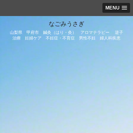
MENU
なごみうさぎ
山梨県 甲府市 鍼灸（はり・灸） アロマテラピー 逆子
治療 妊婦ケア 不妊症・不育症 男性不妊 婦人科疾患